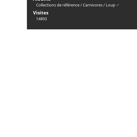
Collections de référence
/
Carnivores
/
Loup ♂
Visites
14893