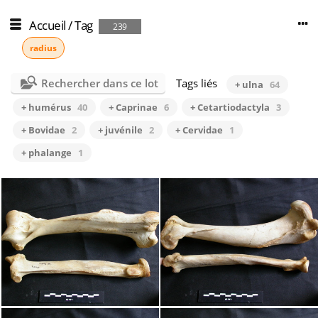
Accueil
/
Tag
239
radius
Rechercher dans ce lot
Tags liés
+ ulna
64
+ humérus
40
+ Caprinae
6
+ Cetartiodactyla
3
+ Bovidae
2
+ juvénile
2
+ Cervidae
1
+ phalange
1