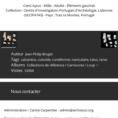
Canis lupus
- Mâle - Adulte - Éléments gauches
Collection : Centre d'Investigation Portugais d'Archéologie, Lisbonne
(Id:CIPA743) - Pays : Tras os Montes, Portugal
Auteur
Jean-Philip Brugal
Tags
calcanéus
,
cuboïde
,
cunéiforme
,
naviculaire
,
talus
,
tarse
Albums
Collections de référence
/
Carnivores
/
Loup ♂
Visites
52909
Nous contacter
Administration : Carine Carpentier -
admin@archezoo.org