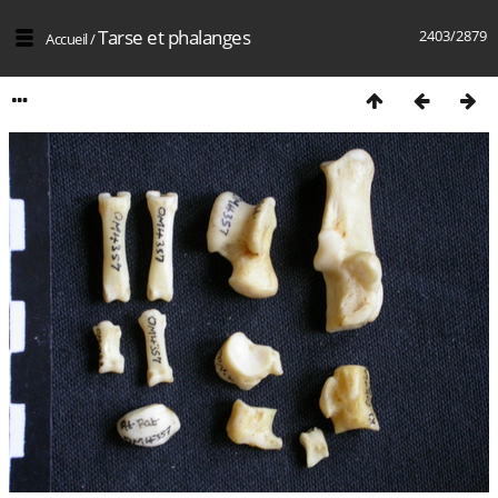
Tarse et phalanges
2403/2879
Accueil
/