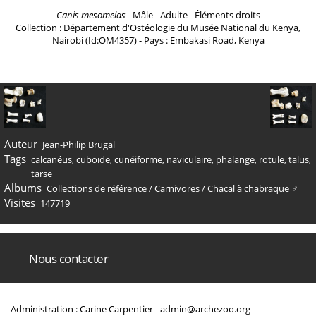
Canis mesomelas
- Mâle - Adulte - Éléments droits
Collection : Département d'Ostéologie du Musée National du Kenya,
Nairobi (Id:OM4357) - Pays : Embakasi Road, Kenya
Auteur
Jean-Philip Brugal
Tags
calcanéus
,
cuboïde
,
cunéiforme
,
naviculaire
,
phalange
,
rotule
,
talus
,
tarse
Albums
Collections de référence
/
Carnivores
/
Chacal à chabraque ♂
Visites
147719
Nous contacter
Administration : Carine Carpentier -
admin@archezoo.org