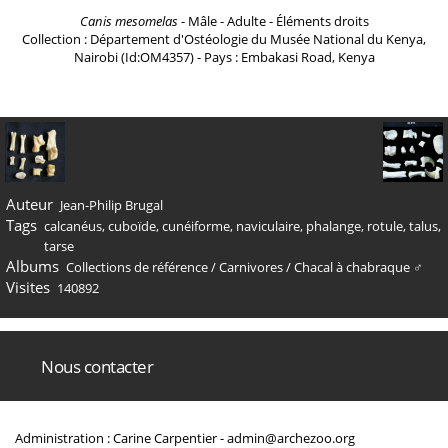
Canis mesomelas
- Mâle - Adulte - Éléments droits
Collection : Département d'Ostéologie du Musée National du Kenya,
Nairobi (Id:OM4357) - Pays : Embakasi Road, Kenya
Auteur
Jean-Philip Brugal
Tags
calcanéus
,
cuboïde
,
cunéiforme
,
naviculaire
,
phalange
,
rotule
,
talus
,
tarse
Albums
Collections de référence
/
Carnivores
/
Chacal à chabraque ♂
Visites
140892
Nous contacter
Administration : Carine Carpentier -
admin@archezoo.org