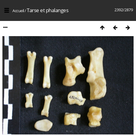
Tarse et phalanges
2392/2879
Accueil
/