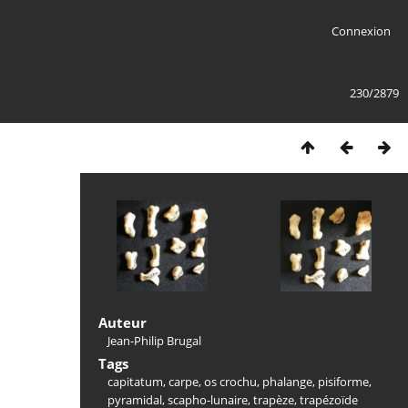
Connexion
230/2879
Auteur
Jean-Philip Brugal
Tags
capitatum
,
carpe
,
os crochu
,
phalange
,
pisiforme
,
pyramidal
,
scapho-lunaire
,
trapèze
,
trapézoïde