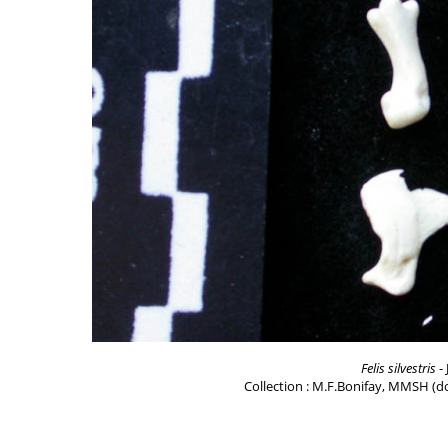
Felis silvestris
- 
Collection : M.F.Bonifay, MMSH (do