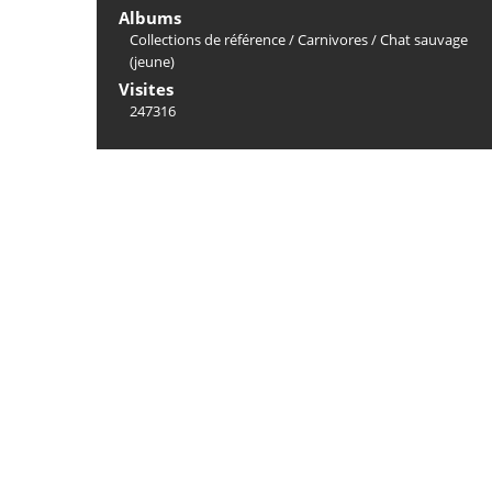
Albums
Collections de référence
/
Carnivores
/
Chat sauvage
(jeune)
Visites
247316