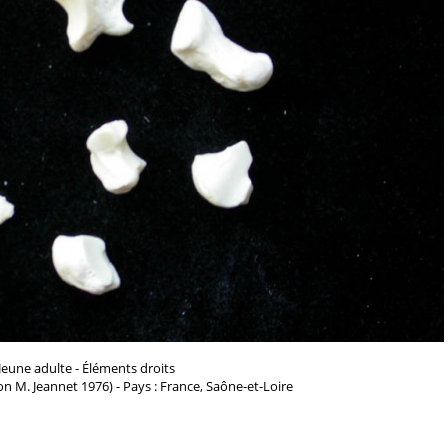
Jeune adulte - Éléments droits
n M. Jeannet 1976) - Pays : France, Saône-et-Loire