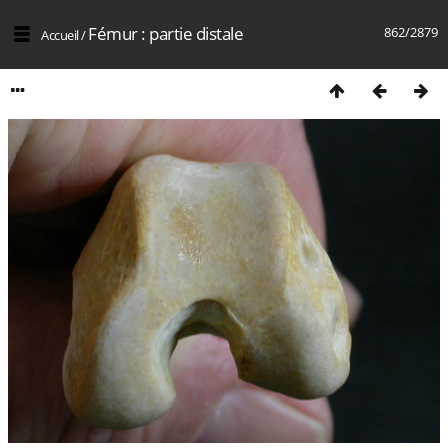
Fémur : partie distale
862/2879
Accueil
/