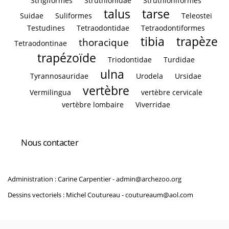
Strigiformes
Struthionidae
Struthioniformes
talus
tarse
Suidae
Suliformes
Teleostei
Testudines
Tetraodontidae
Tetraodontiformes
tibia
trapèze
thoracique
Tetraodontinae
trapézoïde
Triodontidae
Turdidae
ulna
Tyrannosauridae
Urodela
Ursidae
vertèbre
Vermilingua
vertèbre cervicale
vertèbre lombaire
Viverridae
Nous contacter
Administration : Carine Carpentier -
admin@archezoo.org
Dessins vectoriels : Michel Coutureau -
coutureaum@aol.com