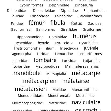
Cypriniformes
Delphinidae
Dinosauria
Diodontidae
Diomedeidae
Dipodidae
Elephantidae
Equidae
Erinaceidae
Falconidae
Falconiformes
fémur
fibula
fœtus
Felidae
Gadidae
Gadiformes
Galliformes
Giraffidae
Gruiformes
humérus
Hippopotamidae
Hominidae
Hyaenidae
hyoïde
Hyracoidea
Hystricidae
juvénile
Hystricomorpha
ilium
Insectivora
Lagomorpha
Laridae
Lemuridae
Lemuriformes
lombaire
Leporidae
Lorisidae
Lutjanidae
Luvaridae
Macropodidae
Mammifères marins
mandibule
métacarpe
Marsupialia
métacarpien
métatarse
métatarsien
Molidae
Monacanthidae
Monodontidae
Monotremata
Mustelidae
naviculaire
Myrmecophagidae
Natricidae
os crochu
Odobenidae
Ornithorhynchidae