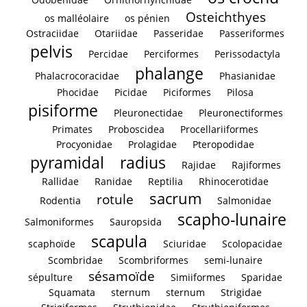
Osteichthyes
os malléolaire
os pénien
Ostraciidae
Otariidae
Passeridae
Passeriformes
pelvis
Percidae
Perciformes
Perissodactyla
phalange
Phalacrocoracidae
Phasianidae
Phocidae
Picidae
Piciformes
Pilosa
pisiforme
Pleuronectidae
Pleuronectiformes
Primates
Proboscidea
Procellariiformes
Procyonidae
Prolagidae
Pteropodidae
pyramidal
radius
Rajidae
Rajiformes
Rallidae
Ranidae
Reptilia
Rhinocerotidae
sacrum
rotule
Rodentia
Salmonidae
scapho-lunaire
Salmoniformes
Sauropsida
scapula
scaphoïde
Sciuridae
Scolopacidae
Scombridae
Scombriformes
semi-lunaire
sésamoïde
sépulture
Simiiformes
Sparidae
Squamata
sternum
sternum
Strigidae