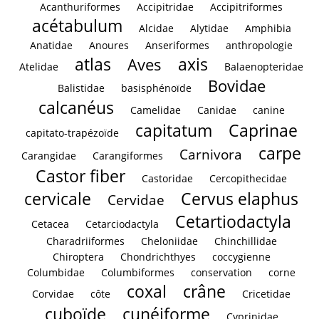
Acanthuriformes
Accipitridae
Accipitriformes
acétabulum
Alcidae
Alytidae
Amphibia
Anatidae
Anoures
Anseriformes
anthropologie
atlas
axis
Aves
Atelidae
Balaenopteridae
Bovidae
Balistidae
basisphénoïde
calcanéus
Camelidae
Canidae
canine
capitatum
Caprinae
capitato-trapézoïde
carpe
Carnivora
Carangidae
Carangiformes
Castor fiber
Castoridae
Cercopithecidae
cervicale
Cervus elaphus
Cervidae
Cetartiodactyla
Cetacea
Cetarciodactyla
Charadriiformes
Cheloniidae
Chinchillidae
Chiroptera
Chondrichthyes
coccygienne
Columbidae
Columbiformes
conservation
corne
coxal
crâne
Corvidae
côte
Cricetidae
cuboïde
cunéiforme
Cyprinidae