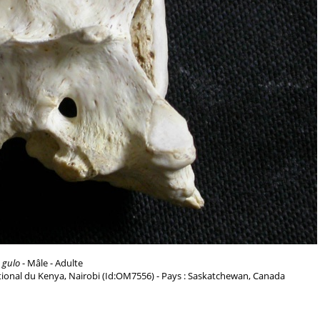
 gulo
- Mâle - Adulte
ional du Kenya, Nairobi (Id:OM7556) - Pays : Saskatchewan, Canada