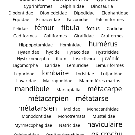
Cypriniformes
Delphinidae
Dinosauria
Diodontidae
Diomedeidae
Dipodidae
Elephantidae
Equidae
Erinaceidae
Falconidae
Falconiformes
fémur
fibula
fœtus
Felidae
Gadidae
Gadiformes
Galliformes
Giraffidae
Gruiformes
humérus
Hippopotamidae
Hominidae
Hyaenidae
hyoïde
Hyracoidea
Hystricidae
juvénile
Hystricomorpha
ilium
Insectivora
Lagomorpha
Laridae
Lemuridae
Lemuriformes
lombaire
Leporidae
Lorisidae
Lutjanidae
Luvaridae
Macropodidae
Mammifères marins
mandibule
métacarpe
Marsupialia
métacarpien
métatarse
métatarsien
Molidae
Monacanthidae
Monodontidae
Monotremata
Mustelidae
naviculaire
Myrmecophagidae
Natricidae
os crochu
Odobenidae
Ornithorhynchidae