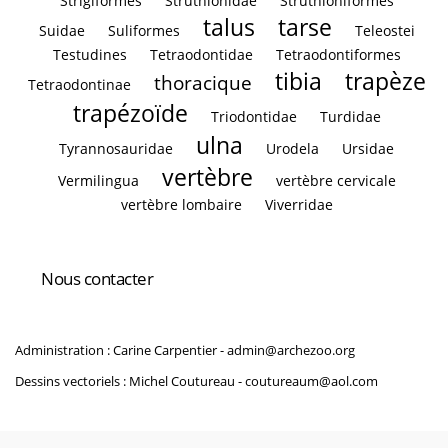
Strigiformes
Struthionidae
Struthioniformes
talus
tarse
Suidae
Suliformes
Teleostei
Testudines
Tetraodontidae
Tetraodontiformes
tibia
trapèze
thoracique
Tetraodontinae
trapézoïde
Triodontidae
Turdidae
ulna
Tyrannosauridae
Urodela
Ursidae
vertèbre
Vermilingua
vertèbre cervicale
vertèbre lombaire
Viverridae
Nous contacter
Administration : Carine Carpentier -
admin@archezoo.org
Dessins vectoriels : Michel Coutureau -
coutureaum@aol.com