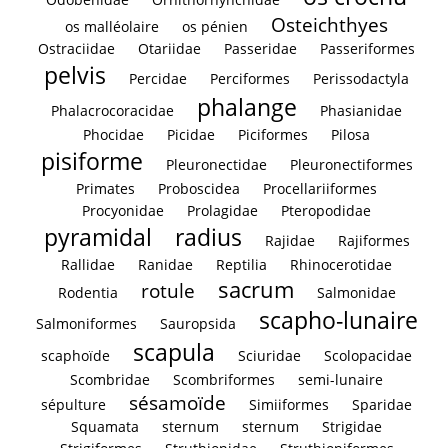
Osteichthyes
os malléolaire
os pénien
Ostraciidae
Otariidae
Passeridae
Passeriformes
pelvis
Percidae
Perciformes
Perissodactyla
phalange
Phalacrocoracidae
Phasianidae
Phocidae
Picidae
Piciformes
Pilosa
pisiforme
Pleuronectidae
Pleuronectiformes
Primates
Proboscidea
Procellariiformes
Procyonidae
Prolagidae
Pteropodidae
pyramidal
radius
Rajidae
Rajiformes
Rallidae
Ranidae
Reptilia
Rhinocerotidae
sacrum
rotule
Rodentia
Salmonidae
scapho-lunaire
Salmoniformes
Sauropsida
scapula
scaphoïde
Sciuridae
Scolopacidae
Scombridae
Scombriformes
semi-lunaire
sésamoïde
sépulture
Simiiformes
Sparidae
Squamata
sternum
sternum
Strigidae