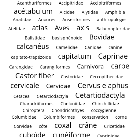
Acanthuriformes
Accipitridae
Accipitriformes
acétabulum
Alcidae
Alytidae
Amphibia
Anatidae
Anoures
Anseriformes
anthropologie
atlas
axis
Aves
Atelidae
Balaenopteridae
Bovidae
Balistidae
basisphénoïde
calcanéus
Camelidae
Canidae
canine
capitatum
Caprinae
capitato-trapézoïde
carpe
Carnivora
Carangidae
Carangiformes
Castor fiber
Castoridae
Cercopithecidae
cervicale
Cervus elaphus
Cervidae
Cetartiodactyla
Cetacea
Cetarciodactyla
Charadriiformes
Cheloniidae
Chinchillidae
Chiroptera
Chondrichthyes
coccygienne
Columbidae
Columbiformes
conservation
corne
coxal
crâne
Corvidae
côte
Cricetidae
cuboïde
cunéiforme
Cyprinidae