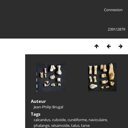
Connexion
2391/2879
Auteur
Jean-Philip Brugal
Tags
calcanéus
,
cuboïde
,
cunéiforme
,
naviculaire
,
phalange
,
sésamoïde
,
talus
,
tarse