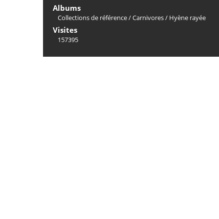
Albums
Collections de référence
/
Carnivores
/
Hyène rayée
Visites
157395