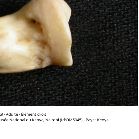
al
- Adulte - Élément droit
usée National du Kenya, Nairobi (Id:OM5045) - Pays : Kenya