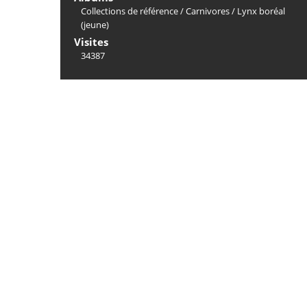
Collections de référence
/
Carnivores
/
Lynx boréal
(jeune)
Visites
34387