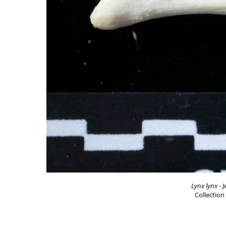
Lynx lynx
- J
Collection 