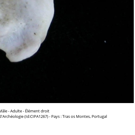
Mâle - Adulte - Élément droit
 d'Archéologie (Id:CIPA1267) - Pays : Tras os Montes, Portugal