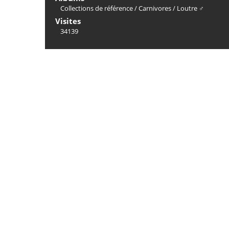
Collections de référence
/
Carnivores
/
Loutre ♂
Visites
34139