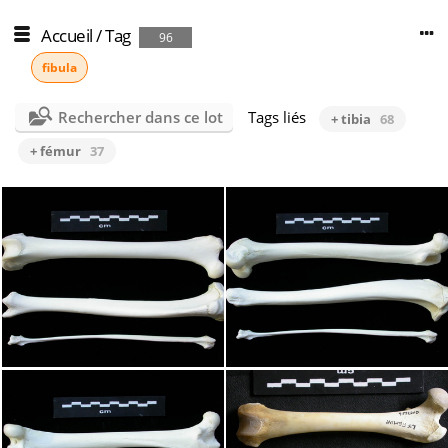
Accueil
/
Tag
96
fibula
Rechercher dans ce lot
Tags liés
+ tibia
68
+ fémur
37