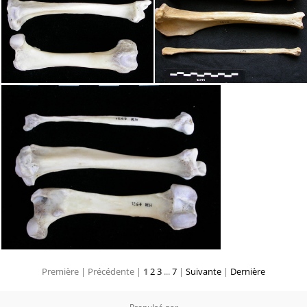
Première |
Précédente |
1
2
3
...
7
|
Suivante
|
Dernière