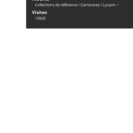
Collections de référence
/
Carnivores
/
Lycaon ♂
Visites
13920