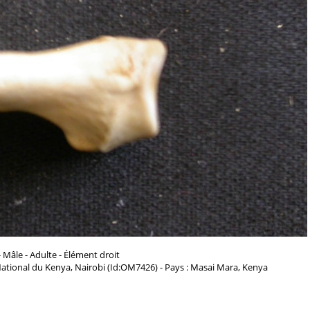
 Mâle - Adulte - Élément droit
ational du Kenya, Nairobi (Id:OM7426) - Pays : Masai Mara, Kenya