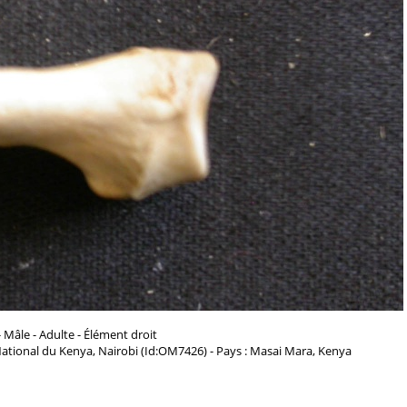
 Mâle - Adulte - Élément droit
ational du Kenya, Nairobi (Id:OM7426) - Pays : Masai Mara, Kenya