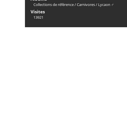
Collections de référence
/
Carnivores
/
Lycaon ♂
Visites
13921