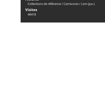
Collections de référence
/
Carnivores
/
Lion (juv.)
Visites
46418