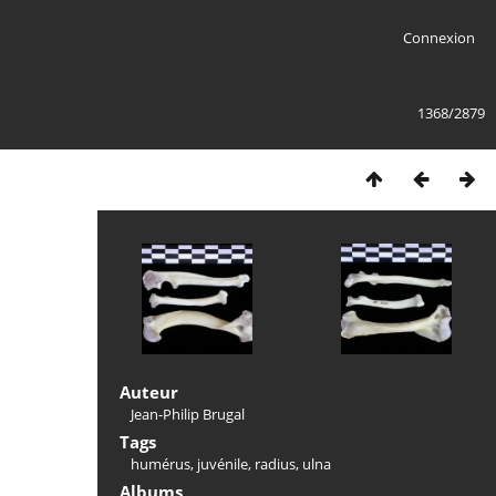
Connexion
1368/2879
Auteur
Jean-Philip Brugal
Tags
humérus
,
juvénile
,
radius
,
ulna
Albums