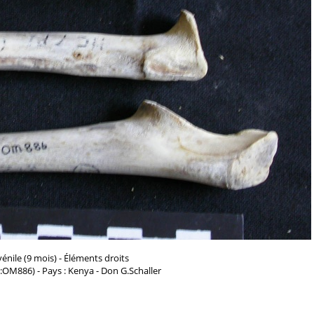
vénile (9 mois) - Éléments droits
d:OM886) - Pays : Kenya - Don G.Schaller