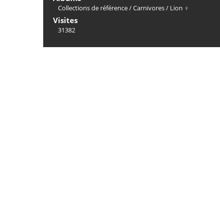
Collections de référence
/
Carnivores
/
Lion ♀
Visites
31382