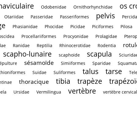
naviculaire
os c
Odobenidae
Ornithorhynchidae
pelvis
Otariidae
Passeridae
Passeriformes
Percid
ge
Phasianidae
Phocidae
Picidae
Piciformes
Pilosa
oscidea
Procellariiformes
Procyonidae
Prolagidae
Ptero
rotul
dae
Ranidae
Reptilia
Rhinocerotidae
Rodentia
scapho-lunaire
scapula
scaphoïde
Sciurida
sésamoïde
épulture
Simiiformes
Sparidae
Squamat
talus
tarse
thioniformes
Suidae
Suliformes
Tel
tibia
trapèze
trapézo
thoracique
ntinae
vertèbre
ela
Ursidae
Vermilingua
vertèbre cervica