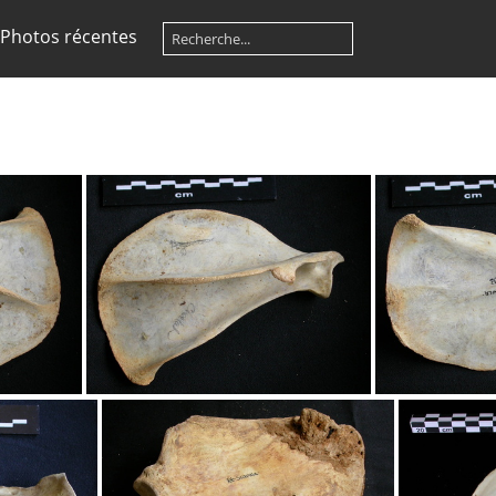
Photos récentes
rale
Scapula : vue latérale
Scapul