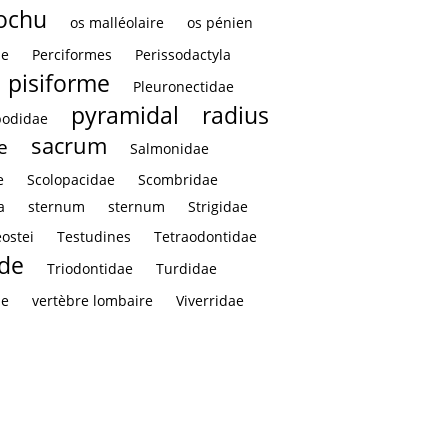
rochu
os malléolaire
os pénien
ae
Perciformes
Perissodactyla
pisiforme
Pleuronectidae
pyramidal
radius
podidae
sacrum
e
Salmonidae
e
Scolopacidae
Scombridae
a
sternum
sternum
Strigidae
eostei
Testudines
Tetraodontidae
ïde
Triodontidae
Turdidae
le
vertèbre lombaire
Viverridae