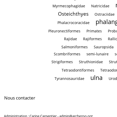
Myrmecophagidae
Natricidae
Osteichthyes
Ostraciidae
phalan
Phalacrocoracidae
Pleuronectiformes
Primates
Prob
Rajidae
Rajiformes
Ralli
Salmoniformes
Sauropsida
Scombriformes
semi-lunaire
s
Strigiformes
Struthionidae
Stru
Tetraodontiformes
Tetraodo
ulna
Tyrannosauridae
Urod
Nous contacter
Administration : Carine Carpentier -
admin@archezoo.org