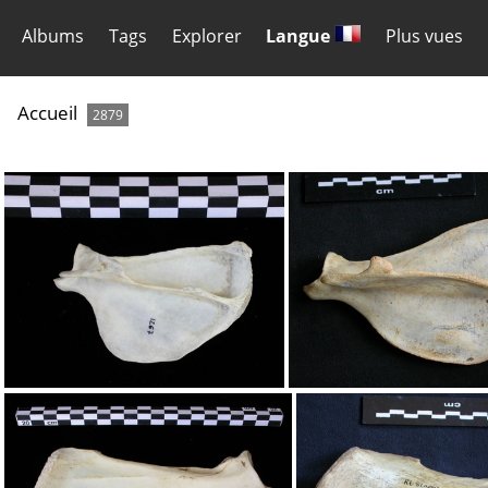
Albums
Tags
Explorer
Langue
Plus vues
Accueil
2879
Scapula : vue latérale
Scapula : vue laté