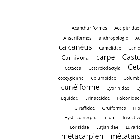
Acanthuriformes
Accipitridae
Anseriformes
anthropologie
At
calcanéus
Camelidae
Cani
carpe
Casto
Carnivora
Cet
Cetacea
Cetarciodactyla
coccygienne
Columbidae
Columb
cunéiforme
Cyprinidae
C
Equidae
Erinaceidae
Falconidae
Giraffidae
Gruiformes
Hi
Hystricomorpha
ilium
Insectiv
Lorisidae
Lutjanidae
Luvari
métacarpien
métatar