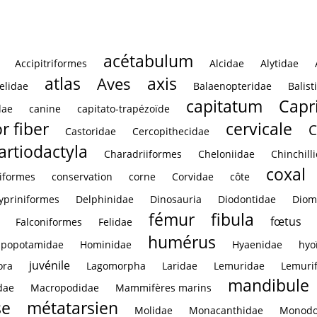
acétabulum
Accipitriformes
Alcidae
Alytidae
atlas
axis
Aves
elidae
Balaenopteridae
Balist
capitatum
Capr
dae
canine
capitato-trapézoïde
r fiber
cervicale
C
Castoridae
Cercopithecidae
artiodactyla
Charadriiformes
Cheloniidae
Chinchill
coxal
iformes
conservation
corne
Corvidae
côte
ypriniformes
Delphinidae
Dinosauria
Diodontidae
Diom
fémur
fibula
fœtus
Falconiformes
Felidae
humérus
ppopotamidae
Hominidae
Hyaenidae
hyo
juvénile
ora
Lagomorpha
Laridae
Lemuridae
Lemuri
mandibule
dae
Macropodidae
Mammifères marins
se
métatarsien
Molidae
Monacanthidae
Monodo