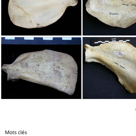
Scapula : vue médiale
Scapula : vue m
Scapula : vue médiale
Scapula : vue m
Mots clés