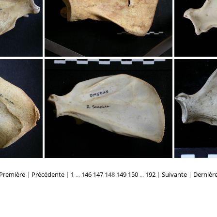
édiale
Scapula : vue médiale
Sca
Première
|
Précédente
|
1
...
146
147
148
149
150
...
192
|
Suivante
|
Dernièr
édiale
Scapula : vue médiale
Sca