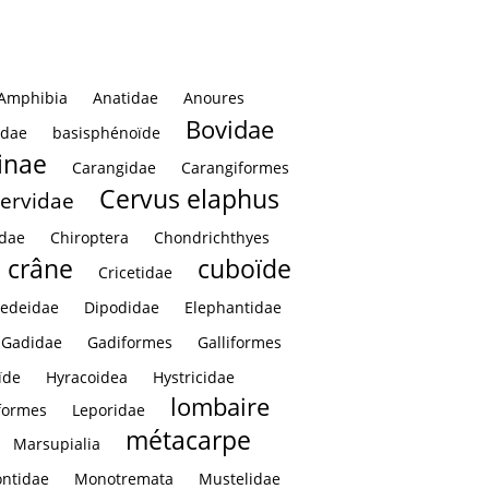
Amphibia
Anatidae
Anoures
Bovidae
idae
basisphénoïde
inae
Carangidae
Carangiformes
Cervus elaphus
ervidae
idae
Chiroptera
Chondrichthyes
crâne
cuboïde
Cricetidae
edeidae
Dipodidae
Elephantidae
Gadidae
Gadiformes
Galliformes
ïde
Hyracoidea
Hystricidae
lombaire
formes
Leporidae
métacarpe
Marsupialia
ntidae
Monotremata
Mustelidae