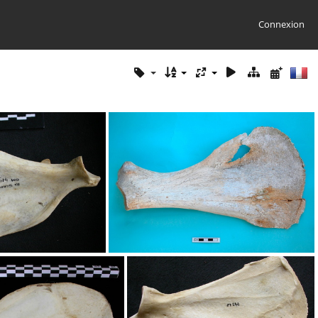
Connexion
a : vue médiale
Scapula : vue médiale