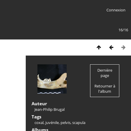
Connexion
16/16
Dernière
page
Retourner à
l'album
Auteur
Jean-Philip Brugal
Tags
coxal
,
juvénile
,
pelvis
,
scapula
Albums