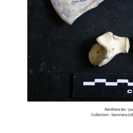
Panthera leo
- Ju
Collection : Seronera (I