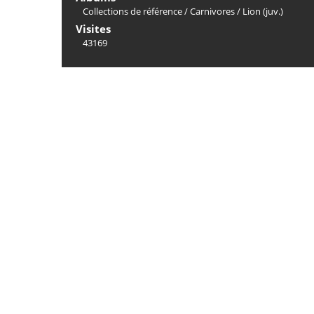
Collections de référence
/
Carnivores
/
Lion (juv.)
Visites
43169