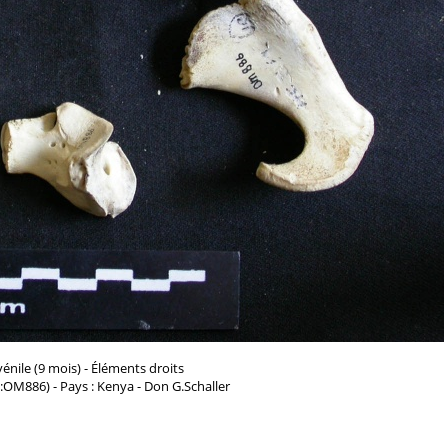
vénile (9 mois) - Éléments droits
d:OM886) - Pays : Kenya - Don G.Schaller