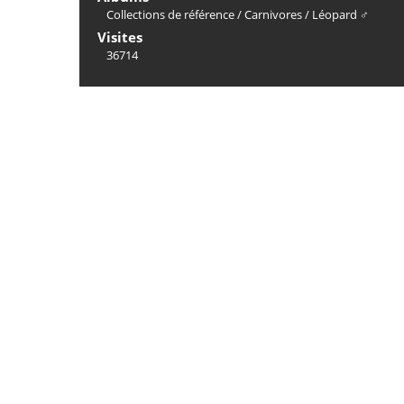
Collections de référence
/
Carnivores
/
Léopard ♂
Visites
36714