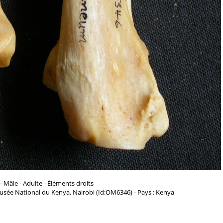
- Mâle - Adulte - Éléments droits
usée National du Kenya, Nairobi (Id:OM6346) - Pays : Kenya