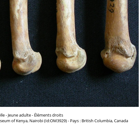
le - Jeune adulte - Éléments droits
seum of Kenya, Nairobi (Id:OM3929) - Pays : British Columbia, Canada