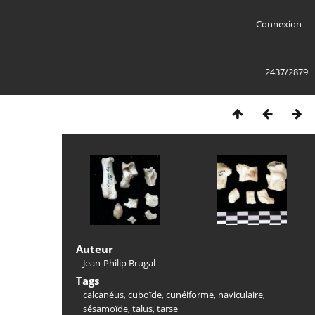
Connexion
2437/2879
Auteur
Jean-Philip Brugal
Tags
calcanéus
,
cuboïde
,
cunéiforme
,
naviculaire
,
sésamoïde
,
talus
,
tarse