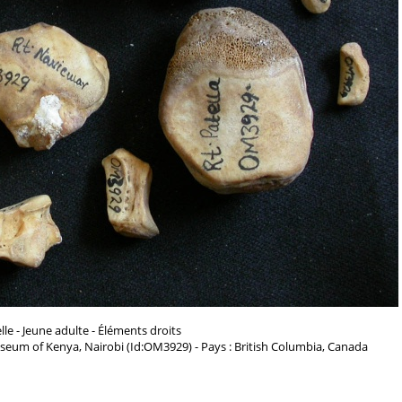
le - Jeune adulte - Éléments droits
seum of Kenya, Nairobi (Id:OM3929) - Pays : British Columbia, Canada