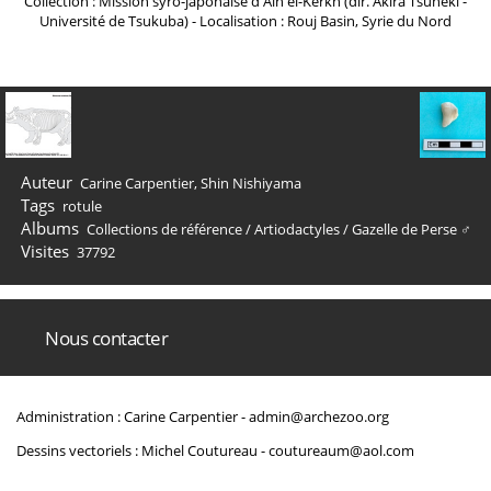
Collection : Mission syro-japonaise d'Ain el-Kerkh (dir. Akira Tsuneki -
Université de Tsukuba) - Localisation : Rouj Basin, Syrie du Nord
Auteur
Carine Carpentier, Shin Nishiyama
Tags
rotule
Albums
Collections de référence
/
Artiodactyles
/
Gazelle de Perse ♂
Visites
37792
Nous contacter
Administration : Carine Carpentier -
admin@archezoo.org
Dessins vectoriels : Michel Coutureau -
coutureaum@aol.com