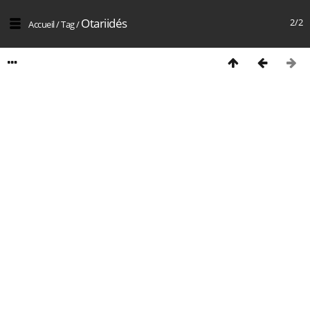
Otariidés
2/2
Accueil
/
Tag
/