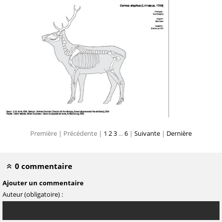
Première |
Précédente |
1
2
3
...
6
|
Suivante
|
Dernière
0 commentaire
Ajouter un commentaire
Auteur (obligatoire) :