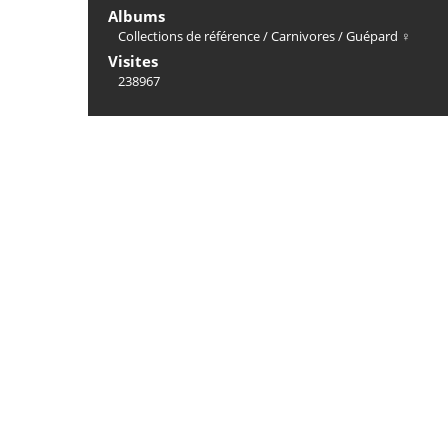
Albums
Collections de référence
/
Carnivores
/
Guépard ♀
Visites
238967