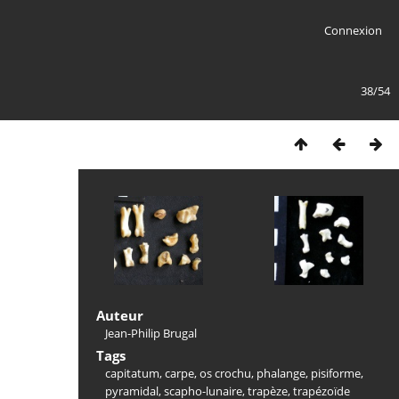
Connexion
38/54
Auteur
Jean-Philip Brugal
Tags
capitatum
,
carpe
,
os crochu
,
phalange
,
pisiforme
,
pyramidal
,
scapho-lunaire
,
trapèze
,
trapézoïde