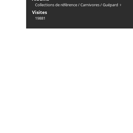
Collections de référence
/
Carnivores
/
Guépard ♀
Visites
19881