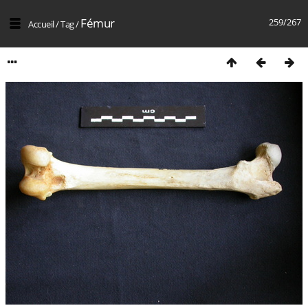
Fémur
259/267
Accueil
/
Tag
/