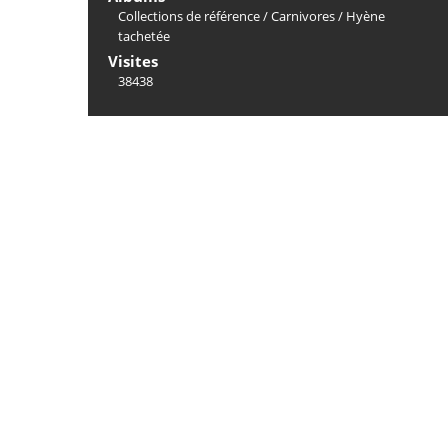
Collections de référence
/
Carnivores
/
Hyène
tachetée
Visites
38438