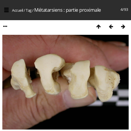
Métatarsiens : partie proximale
4/93
Accueil
/
Tag
/