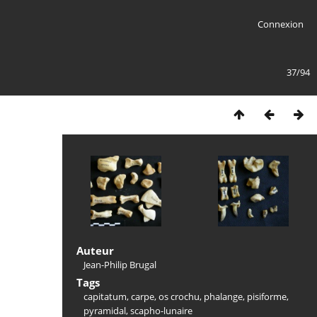
Connexion
37/94
Auteur
Jean-Philip Brugal
Tags
capitatum
,
carpe
,
os crochu
,
phalange
,
pisiforme
,
pyramidal
,
scapho-lunaire