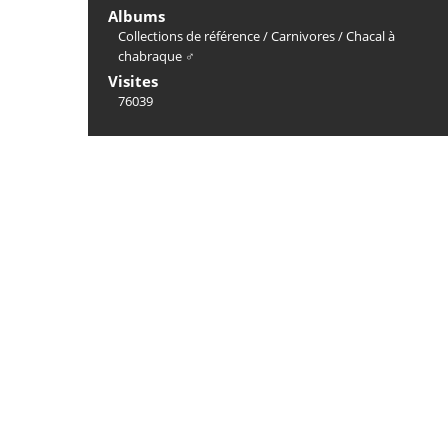
Albums
Collections de référence
/
Carnivores
/
Chacal à
chabraque ♂
Visites
76039