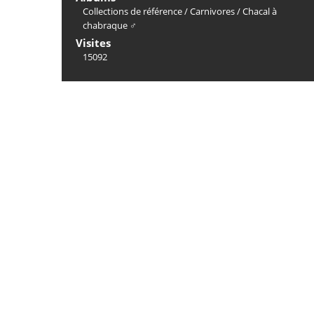
Collections de référence
/
Carnivores
/
Chacal à
chabraque ♂
Visites
15092