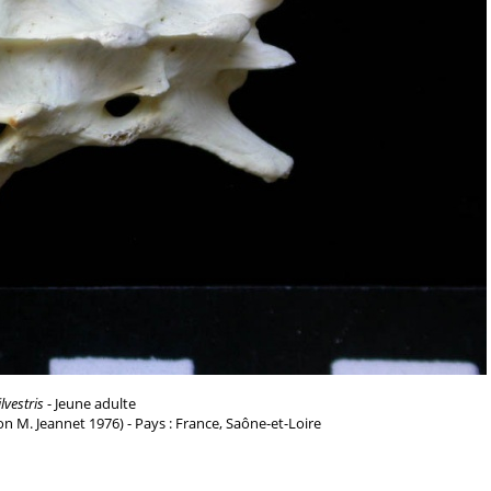
ilvestris
- Jeune adulte
n M. Jeannet 1976) - Pays : France, Saône-et-Loire