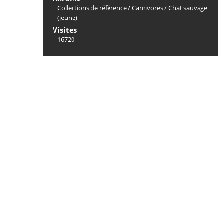
Collections de référence
/
Carnivores
/
Chat sauvage
(jeune)
Visites
16720