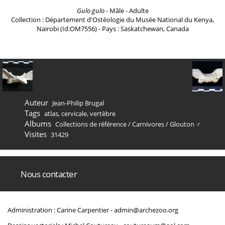
Gulo gulo
- Mâle - Adulte
Collection : Département d'Ostéologie du Musée National du Kenya,
Nairobi (Id:OM7556) - Pays : Saskatchewan, Canada
Auteur
Jean-Philip Brugal
Tags
atlas
,
cervicale
,
vertèbre
Albums
Collections de référence
/
Carnivores
/
Glouton ♂
Visites
31429
Nous contacter
Administration : Carine Carpentier -
admin@archezoo.org