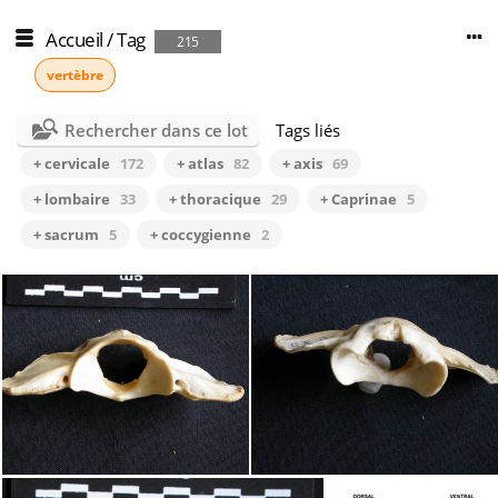
Accueil
/
Tag
215
vertèbre
Rechercher dans ce lot
Tags liés
+ cervicale
172
+ atlas
82
+ axis
69
+ lombaire
33
+ thoracique
29
+ Caprinae
5
+ sacrum
5
+ coccygienne
2