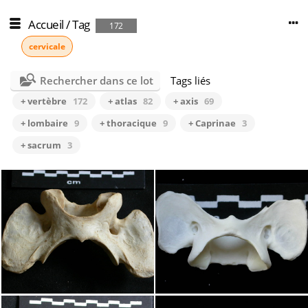
Accueil
/
Tag
172
cervicale
Rechercher dans ce lot
Tags liés
+ vertèbre
172
+ atlas
82
+ axis
69
+ lombaire
9
+ thoracique
9
+ Caprinae
3
+ sacrum
3