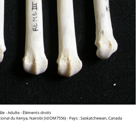
le - Adulte - Éléments droits
ional du Kenya, Nairobi (Id:OM7556) - Pays : Saskatchewan, Canada