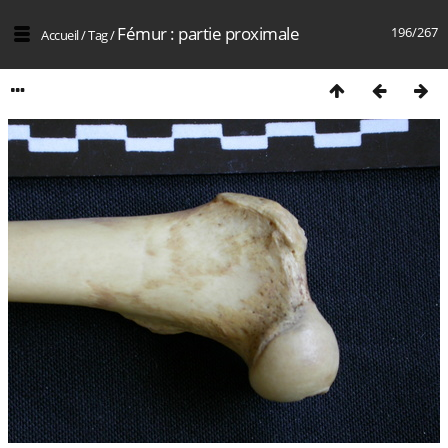
Fémur : partie proximale
196/267
Accueil
/
Tag
/