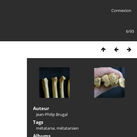
Connexion
6/93
Auteur
Jean-Philip Brugal
Tags
métatarse
,
métatarsien
Albums