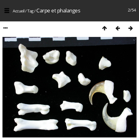
Carpe et phalanges
2/54
Accueil
/
Tag
/