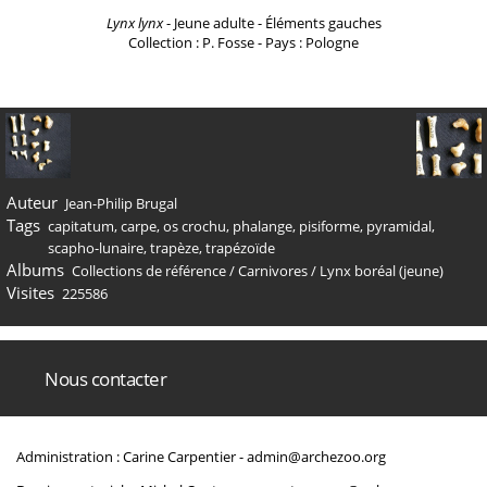
Lynx lynx
- Jeune adulte - Éléments gauches
Collection : P. Fosse - Pays : Pologne
Auteur
Jean-Philip Brugal
Tags
capitatum
,
carpe
,
os crochu
,
phalange
,
pisiforme
,
pyramidal
,
scapho-lunaire
,
trapèze
,
trapézoïde
Albums
Collections de référence
/
Carnivores
/
Lynx boréal (jeune)
Visites
225586
Nous contacter
Administration : Carine Carpentier -
admin@archezoo.org