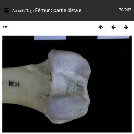
Fémur : partie distale
70/267
Accueil
/
Tag
/