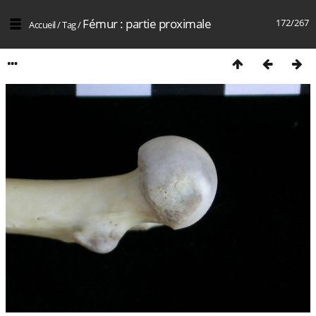
Fémur : partie proximale
172/267
Accueil
/
Tag
/