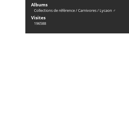
Albums
Collections de référence
/
Carnivores
/
Lycaon ♂
Visites
196588