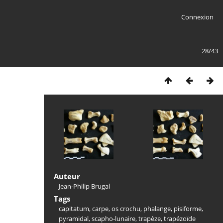
Connexion
28/43
Auteur
Jean-Philip Brugal
Tags
capitatum
,
carpe
,
os crochu
,
phalange
,
pisiforme
,
pyramidal
,
scapho-lunaire
,
trapèze
,
trapézoïde