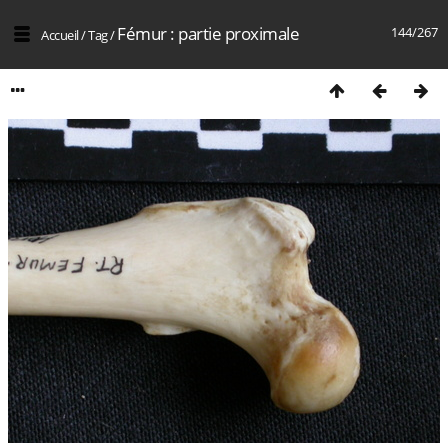
Fémur : partie proximale
144/267
Accueil
/
Tag
/