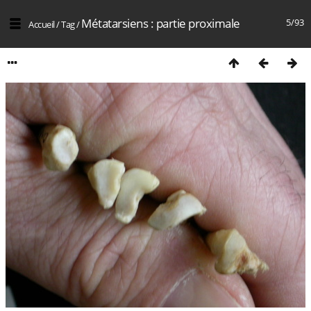
Métatarsiens : partie proximale
5/93
Accueil
/
Tag
/