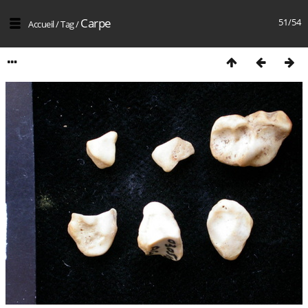
Carpe
51/54
Accueil
/
Tag
/