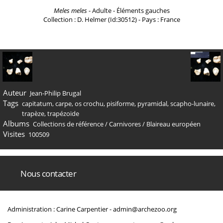
Meles meles
- Adulte - Éléments gauches
Collection : D. Helmer (Id:30512) - Pays : France
Auteur
Jean-Philip Brugal
Tags
capitatum
,
carpe
,
os crochu
,
pisiforme
,
pyramidal
,
scapho-lunaire
,
trapèze
,
trapézoïde
Albums
Collections de référence
/
Carnivores
/
Blaireau européen
Visites
100509
Nous contacter
Administration : Carine Carpentier -
admin@archezoo.org