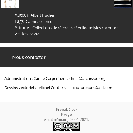
Auteur
Albert Fischer
Tags
Caprinae
,
fémur
Albums
Collections de référence
/
Artiodactyles
/
Mouton
Visites
51261
Nous contacter
Administration : Carine Carpentier -
admin@archezoo.org
Dessins vectoriels : Michel Coutureau -
coutureaum@aol.com
Propulsé par
Piwigo
ArchéoZoo.org, 2004-2021.