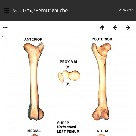
Fémur gauche
219/267
Accueil
/
Tag
/