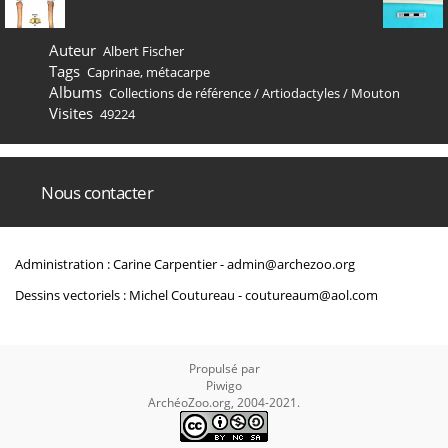
Auteur
Albert Fischer
Tags
Caprinae
,
métacarpe
Albums
Collections de référence
/
Artiodactyles
/
Mouton
Visites
49224
Nous contacter
Administration : Carine Carpentier -
admin@archezoo.org
Dessins vectoriels : Michel Coutureau -
coutureaum@aol.com
Propulsé par
Piwigo
ArchéoZoo.org, 2004-2021.