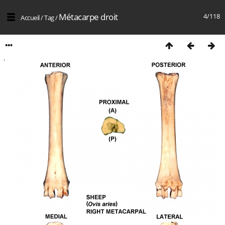
Métacarpe droit
4/118
Accueil
/
Tag
/